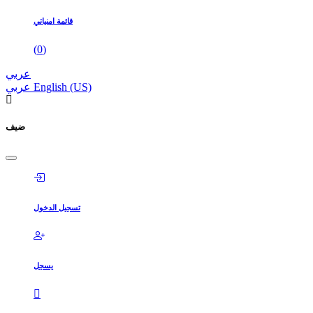
قائمة امنياتي
(
0
)
عربي
English (US)
عربي
ضيف
تسجيل الدخول
يسجل