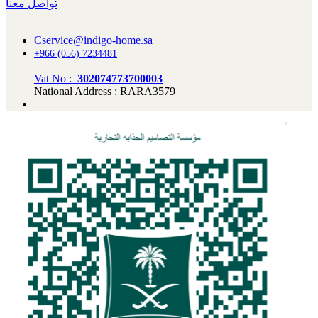
تواصل معنا
Cservice@indigo-home.sa
+966 (056) 7234481
Vat No :
302074773700003
National Address : RARA3579