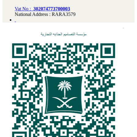
Vat No :
302074773700003
National Address : RARA3579