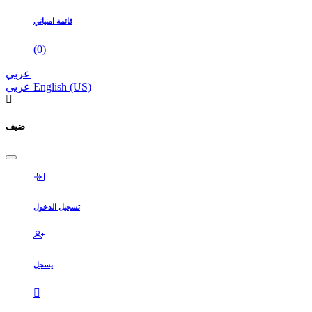
قائمة امنياتي
(
0
)
عربي
English (US)
عربي
ضيف
تسجيل الدخول
يسجل