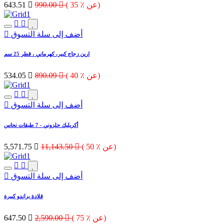
( 35 ٪ عن)

990.00

643.51
أضف إلى سلة التسوق
ارين زجاج كبير، كهرماني ، قطر 25 سم
( 40 ٪ عن)

890.09

534.05
أضف إلى سلة التسوق
أكريليك حلزوني - 7 طبقات نحاس
( 50 ٪ عن)

11,143.50

5,571.75
أضف إلى سلة التسوق
قلادة براندو كبيرة
( 75 ٪ عن)

2,590.00

647.50