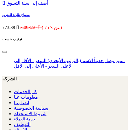
أضف إلى سلة التسوق
مصباح طاولة المغرب
( 75 ٪ عن)

3,093.50

773.38
ترتيب حسب
مميز
وصل حديثاً
الاسم (بالترتيب الأبجدي)
السعر - الأقل إلى
الأعلى
السعر - الأعلى إلى الأقل
الشركة
كل الخدمات
معلومات عنا
اتصل بنا
سياسة الخصوصية
شروط الاستخدام
خدمة العملاء
التوظيف
الاسئلة