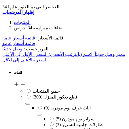
34 العناصر التي تم العثور عليها.
إظهار المرشحات
المنتجات
اضاءات منزلية
- 34 أغراض
قائمة الأسعار :
قائمة أسعار عامة
قائمة أسعار عامة
الفرز حسب :
وصل حديثاً
مميز
وصل حديثاً
الاسم (بالترتيب الأبجدي)
السعر - الأقل إلى الأعلى
السعر - الأعلى إلى الأقل
الفئات
جميع المنتجات
قطع ديكور للمنزل
(300)
اثاث غرف نوم مودرن
(9)
سراير نوم مودرن
(5)
طاولات جانبية للسرير
(3)