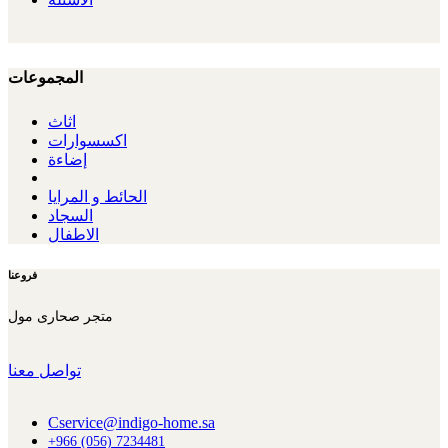
المجموعات
اثاث
اكسسوارات
إضاءة
الحائط و المرايا
السجاد
الاطفال
فروعنا
تواصل معنا
Cservice@indigo-home.sa
+966 (056) 7234481