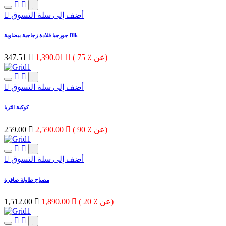
أضف إلى سلة التسوق
جورجيا قلادة زجاجية بيضاوية Blk
( 75 ٪ عن)

1,390.01

347.51
أضف إلى سلة التسوق
كوكبة الثريا
( 90 ٪ عن)

2,590.00

259.00
أضف إلى سلة التسوق
مصباح طاولة صافرة
( 20 ٪ عن)

1,890.00

1,512.00