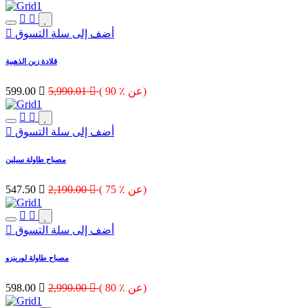
أضف إلى سلة التسوق
قلادة زين الذهبية
( 90 ٪ عن)

5,990.01

599.00
أضف إلى سلة التسوق
مصباح طاولة سيلين
( 75 ٪ عن)

2,190.00

547.50
أضف إلى سلة التسوق
مصباح طاولة لورينزو
( 80 ٪ عن)

2,990.00

598.00