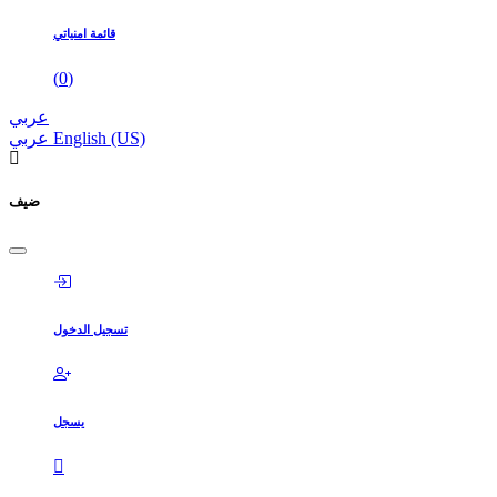
قائمة امنياتي
(
0
)
عربي
English (US)
عربي
ضيف
تسجيل الدخول
يسجل