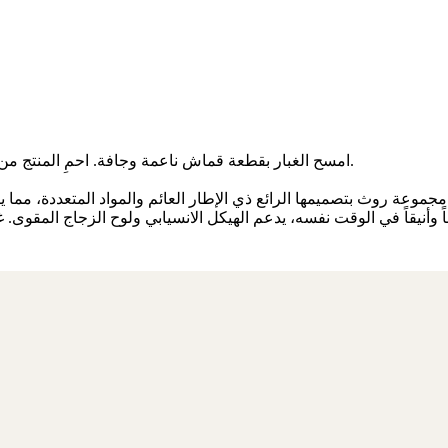
امسح الغبار بقطعة قماش ناعمة وجافة. احمِ المنتج من الحرارة والسوائل. امسح أي انسكابات فورًا للحد من البقع وآثار الماء.
ناً وأنيقاً في الوقت نفسه، يدعم الهيكل الانسيابي ولوح الزجاج المقوى