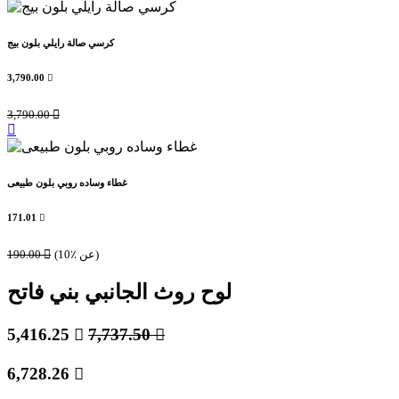
كرسي صالة رايلي بلون بيج
3,790.00

3,790.00

غطاء وساده روبي بلون طبيعى
171.01

(10٪ عن)

190.00
لوح روث الجانبي بني فاتح
5,416.25

7,737.50

6,728.26
