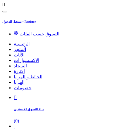
Register
•
تسجيل الدخول
التسوق حسب الفئات
الرئيسية
المتجر
الأثاث
الاكسسوارات
السجاد
الانارة
الحائط و المرايا
الهدايا
خصومات
سلة التسوق الخاصة بي
(
0
)