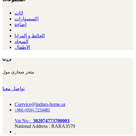
اثاث
اكسسوارات
إضاءة
الحائط و المرايا
السجاد
الاطفال
فروعنا
تواصل معنا
Cservice@indigo-home.sa
+966 (056) 7234481
Vat No :
302074773700003
National Address : RARA3579