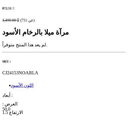
872.51

(75٪ عن)

3,490.00
مرآة ميلا بالرخام الأسود
لم يعد هذا المنتج متوفراً.
SKU :
CJ24153NOABLA
اللون الأسود
أبعاد :
العرض :
50.0
الارتفاع
1.5