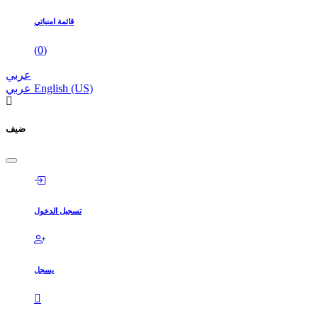
قائمة امنياتي
(
0
)
عربي
English (US)
عربي
ضيف
تسجيل الدخول
يسجل