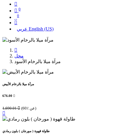
0
0
English (US)
عربي
محل
مرآة ميلا بالرخام الأسود
مرآة ميلا بالرخام الأبيض
676.00

(60٪ عن)

1,690.01
طاولة قهوة ( مورجان ) بلون رمادي